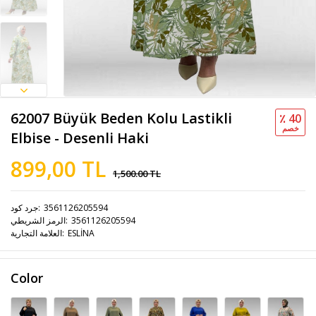
62007 Büyük Beden Kolu Lastikli
٪ 40
خصم
Elbise - Desenli Haki
899,00 TL
1,500.00 TL
3561126205594
جرد كود
3561126205594
الرمز الشريطي
ESLİNA
العلامة التجارية
Color