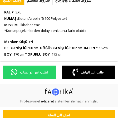
شروط الضمان والإرجاع
شروط التسليم
وصف المنتج
KALIP :
3XL
KUMAŞ :
Keten Airobin (%100 Polyester)
MEVSİM :
İlkbahar-Yaz
*Konsept çekimlerden dolayı renk tonu farkı olabilir.
Manken Ölçüleri
BEL GENİŞLİĞİ :
88 cm
GÖĞÜS GENİŞLİĞİ :
102 cm
BASEN :
116 cm
BOY :
170 cm
TOPUKLU BOY :
175 cm
اطلب عبر الهاتف
اطلب عبر الواتساب
Profesyonel
e-ticaret
sistemleri ile hazırlanmıştır.
اضف الى السلة