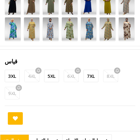
قياس
3XL
4XL
5XL
6XL
7XL
8XL
9XL