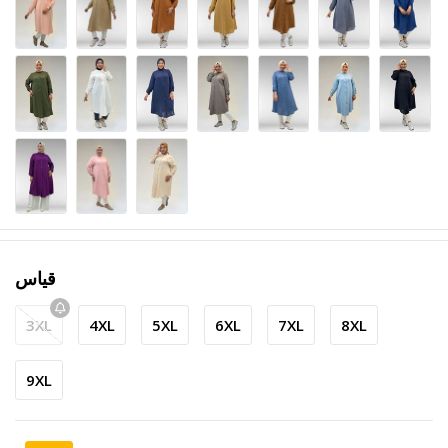
قياس
3XL
4XL
5XL
6XL
7XL
8XL
9XL