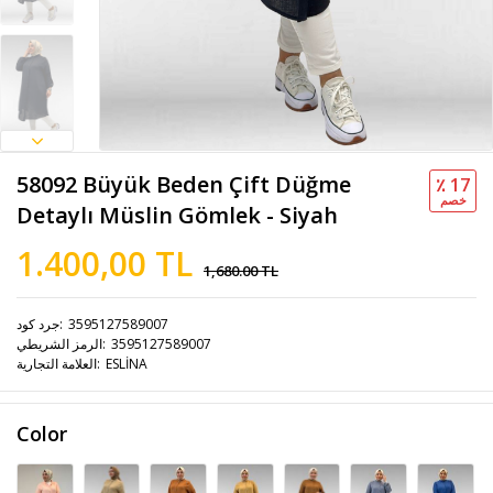
58092 Büyük Beden Çift Düğme
٪ 17
خصم
Detaylı Müslin Gömlek - Siyah
1.400,00 TL
1,680.00 TL
3595127589007
جرد كود
3595127589007
الرمز الشريطي
ESLİNA
العلامة التجارية
Color