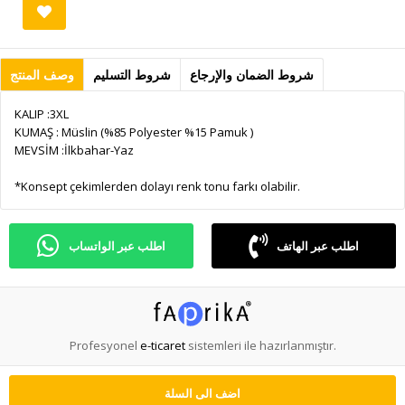
شروط الضمان والإرجاع
شروط التسليم
وصف المنتج
KALIP :3XL
KUMAŞ : Müslin (%85 Polyester %15 Pamuk )
MEVSİM :İlkbahar-Yaz
*Konsept çekimlerden dolayı renk tonu farkı olabilir.
اطلب عبر الهاتف
اطلب عبر الواتساب
Profesyonel
e-ticaret
sistemleri ile hazırlanmıştır.
اضف الى السلة