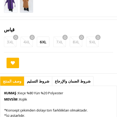
قياس
3XL
4XL
6XL
7XL
8XL
9XL
شروط الضمان والإرجاع
شروط التسليم
وصف المنتج
KUMAŞ :
Keçe %80 Yün %20 Polyester
MEVSİM :
Kışlık
*Konsept çekimden dolayı ton farklılıkları olmaktadır.
*İçi astarlıdır.