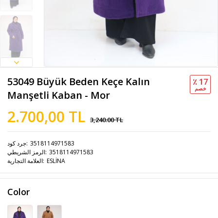
53049 Büyük Beden Keçe Kalın
٪ 17
خصم
Manşetli Kaban - Mor
2.700,00 TL
3,240.00 TL
3518114971583
جرد كود
3518114971583
الرمز الشريطي
ESLİNA
العلامة التجارية
Color