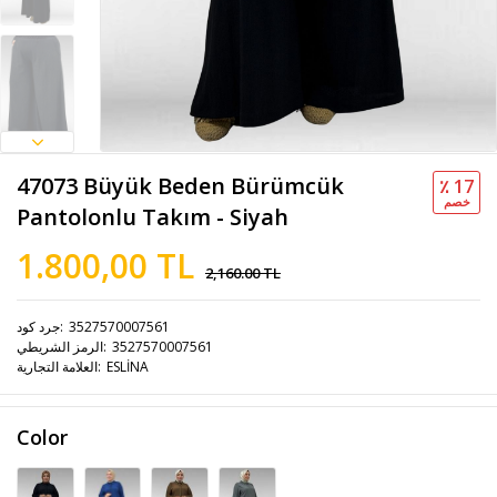
47073 Büyük Beden Bürümcük
٪ 17
خصم
Pantolonlu Takım - Siyah
1.800,00 TL
2,160.00 TL
جرد كود
3527570007561
الرمز الشريطي
3527570007561
العلامة التجارية
ESLİNA
Color