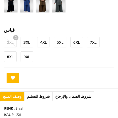
قياس
2XL
3XL
4XL
5XL
6XL
7XL
8XL
9XL
وصف المنتج
شروط التسليم
شروط الضمان والإرجاع
RENK :
Siyah
KALIP :
2XL