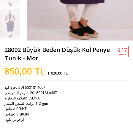
28092 Büyük Beden Düşük Kol Penye
٪ 17
خصم
Tunik - Mor
850,00 TL
1,020.00 TL
2016001814667
جرد كود
2016001814667
الرمز الشريطي
ESLİNA
العلامة التجارية
1-2 gün
وقت الشحن المقدر
PENYE
قماش
VİSKON
قماش
ارجواني
لون