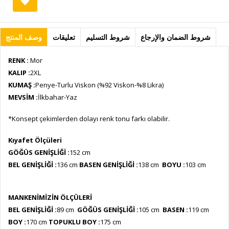
شروط الضمان والإرجاع
شروط التسليم
تعليقات
وصف المنتج
RENK :
Mor
KALIP :
2XL
KUMAŞ :
Penye-Turlu Viskon (%92 Viskon-%8 Likra)
MEVSİM :
İlkbahar-Yaz
*Konsept çekimlerden dolayı renk tonu farkı olabilir.
Kıyafet Ölçüleri
GÖĞÜS GENİŞLİĞİ :
152 cm
BEL GENİŞLİĞİ :
136 cm
BASEN GENİŞLİĞİ :
138 cm
BOYU :
103
cm
MANKENİMİZİN ÖLÇÜLERİ
BEL GENİŞLİĞİ :
89 cm
GÖĞÜS GENİŞLİĞİ :
105 cm
BASEN :
119 cm
BOY :
170 cm
TOPUKLU BOY :
175 cm