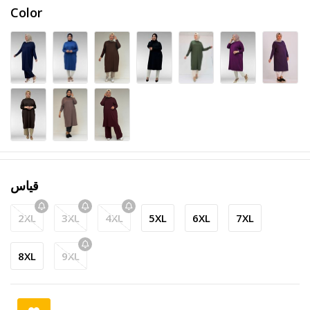
Color
قياس
2XL
3XL
4XL
5XL
6XL
7XL
8XL
9XL