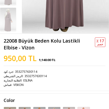
22008 Büyük Beden Kolu Lastikli
٪ 17
خصم
Elbise - Vizon
950,00 TL
1,140.00 TL
3532757630114
جرد كود
3532757630114
الرمز الشريطي
ESLİNA
العلامة التجارية
VİSKON
قماش
Color