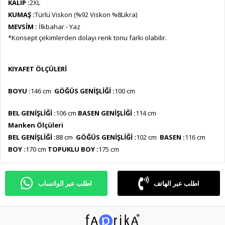
KALIP :
2XL
KUMAŞ :
Türlü Viskon (%92 Viskon %8Likra)
MEVSİM :
İlkbahar - Yaz
*Konsept çekimlerden dolayı renk tonu farkı olabilir.
KIYAFET ÖLÇÜLERİ
BOYU :
146
cm
GÖĞÜS GENİŞLİĞİ :
100 cm
BEL GENİŞLİĞİ :
106 cm
BASEN GENİŞLİĞİ :
114 cm
Manken Ölçüleri
BEL GENİŞLİĞİ :
88 cm
GÖĞÜS GENİŞLİĞİ :
102 cm
BASEN :
116 cm
BOY :
170 cm
TOPUKLU BOY :
175 cm
اطلب عبر الهاتف
اطلب عبر الواتساب