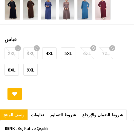
قياس
2XL
3XL
4XL
5XL
6XL
7XL
8XL
9XL
شروط الضمان والإرجاع
شروط التسليم
تعليقات
وصف المنتج
RENK :
Bej Kahve Çiçekli