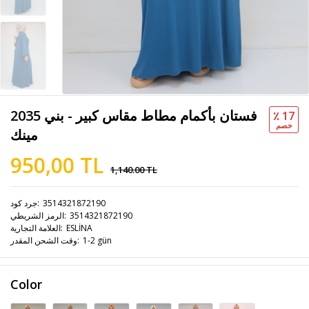
2035 فستان بأكمام مطاط مقاس كبير - بني
٪ 17
خصم
مينك
950,00 TL
1,140.00 TL
3514321872190
جرد كود
3514321872190
الرمز الشريطي
ESLİNA
العلامة التجارية
1-2 gün
وقت الشحن المقدر
Color