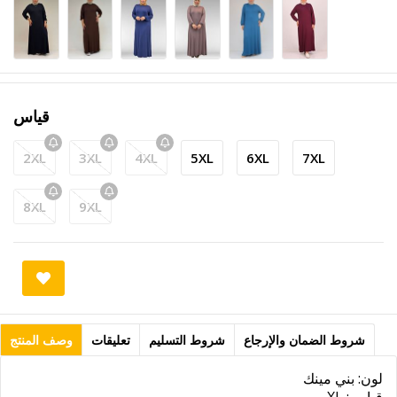
قياس
2XL
3XL
4XL
5XL
6XL
7XL
8XL
9XL
شروط الضمان والإرجاع
شروط التسليم
تعليقات
وصف المنتج
لون: بني مينك