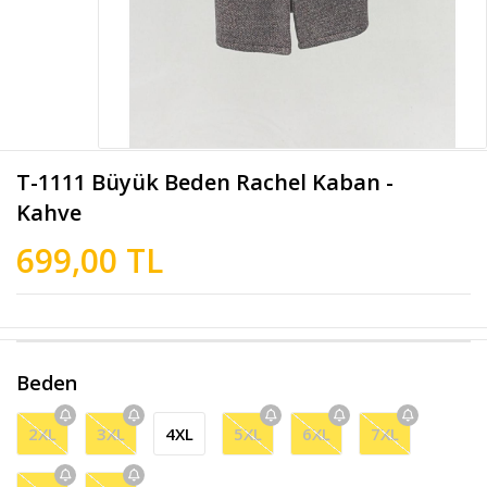
T-1111 Büyük Beden Rachel Kaban -
Kahve
699,00 TL
Beden
2XL
3XL
4XL
5XL
6XL
7XL