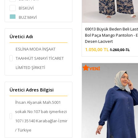
MİLAN KUMAŞ
BİSKÜVİ
Muslin
BUZ MAVİ
NORA
CAMEL
69013 Büyük Beden Beli Lastik
OSYHO
Bol Paça Mango Pantolon - E
Çiçek Desenli Kahve
Üretici Adı
POLYESTER
Desen Lacivert
Desenli Çikolata Kahve
ESLİNA MODA İNŞAAT
1.050,00 TL
1.260,00 TL
SUNİ DERİ
DESENLİ SAKS
TAAHHÜT SANAYİ TİCARET
TAYTLIK
DESENLİ SİYAH
LİMİTED ŞİRKETİ
TENSEL
DUMAN
DENİM/KOT
ETNİK DESEN KAHVE
PENYE
Üretici Adres Bilgisi
ETNİK DESEN LACİVERT
SANDY
ETNİK DESEN SİYAH
İhsan Alyanak Mah.5001
AİROBİN
FIRÇA DESEN SAKS-SİYAH
sokak No:107 batı işmerkezi
Mango
FUŞYA
107 I 35140 Karabağlar-İzmir
SCUBA
GÖZ DESEN İNDİGO-
/ Türkiye
İKİ İPLİK
İNDİGO