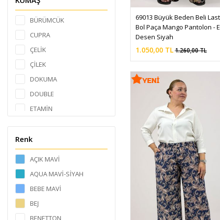
KUMAŞ
6 YAŞ
69013 Büyük Beden Beli Lastik
BÜRÜMCÜK
Bol Paça Mango Pantolon - E
6XL
CUPRA
Desen Siyah
7 YAŞ
ÇELİK
1.050,00 TL
1.260,00 TL
7XL
ÇİLEK
8XL
DOKUMA
9XL
DOUBLE
L
ETAMİN
Standart Beden
JESİCA
XL
KEÇE
Renk
XXL
KETEN AİROBİN
AÇIK MAVİ
LİYOSEL
AQUA MAVİ-SİYAH
MAROKEN
BEBE MAVİ
MELANJ
BEJ
MİCRO
BENETTON