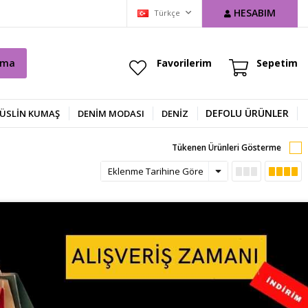
HESABIM
Türkçe
ama
Favorilerim
Sepetim
DEFOLU ÜRÜNLER
ÜSLİN KUMAŞ
DENIM MODASI
DENİZ
Tükenen Ürünleri Gösterme