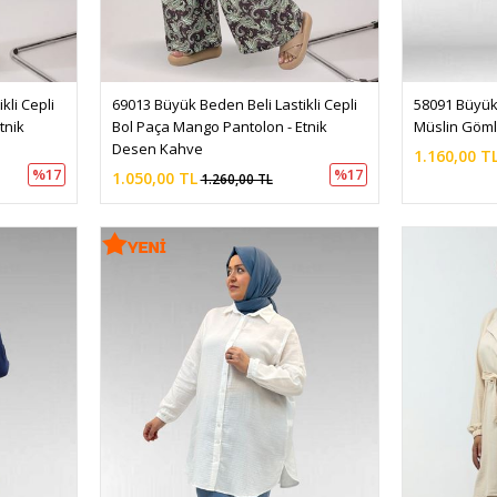
li Cepli 
69013 Büyük Beden Beli Lastikli Cepli 
58091 Büyük 
tnik 
Bol Paça Mango Pantolon - Etnik 
Müslin Göml
Desen Kahve
1.160,00 T
%17
%17
1.050,00 TL
1.260,00 TL