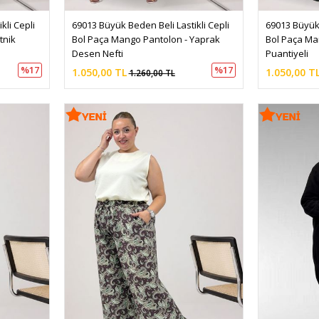
li Cepli 
69013 Büyük Beden Beli Lastikli Cepli 
69013 Büyük 
tnik 
Bol Paça Mango Pantolon - Yaprak 
Bol Paça Ma
Desen Nefti
Puantiyeli
%17
%17
1.050,00 TL
1.050,00 T
1.260,00 TL