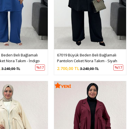
 Beden Beli Bağlamalı 
67019 Büyük Beden Beli Bağlamalı 
ket Nora Takım - İndigo
Pantolon Ceket Nora Takım - Siyah
%17
%17
L
2.700,00 TL
3.240,00 TL
3.240,00 TL