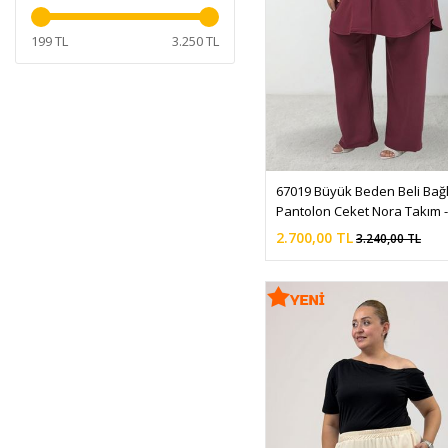
KOYU PETROL
LACİVERT DAL DESEN
199 TL
3.250 TL
LACİVERT DESENLİ
LACİVERT PUANTİYELİ
LİLA
ORANJ
PEMBE
67019 Büyük Beden Beli Bağl
PETROL
Pantolon Ceket Nora Takım 
2.700,00 TL
3.240,00 TL
PUDRA
SARI
SİYAH ÇİÇEKLİ
SİYAH DAL DESENLİ
SİYAH PUANTİYELİ
SİYAH-SİYAH
SOMON