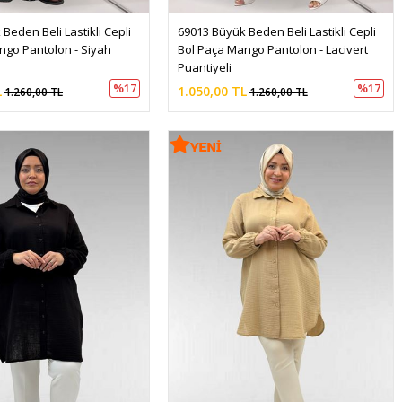
Beden Beli Lastikli Cepli 
69013 Büyük Beden Beli Lastikli Cepli 
ngo Pantolon - Siyah 
Bol Paça Mango Pantolon - Lacivert 
Puantiyeli
%17
%17
L
1.050,00 TL
1.260,00 TL
1.260,00 TL