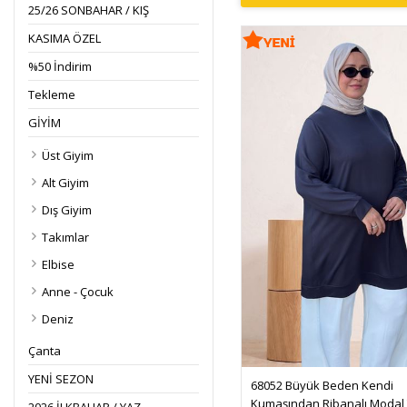
25/26 SONBAHAR / KIŞ
KASIMA ÖZEL
%50 İndirim
Tekleme
GİYİM
Üst Giyim
Alt Giyim
Dış Giyim
Takımlar
Elbise
Anne - Çocuk
Deniz
Çanta
YENİ SEZON
68052 Büyük Beden Kendi 
Kumaşından Ribanalı Modal T