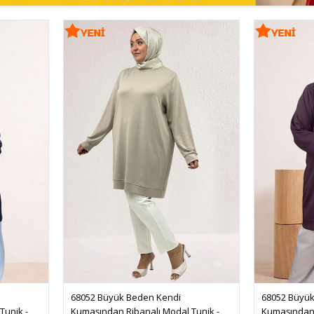
68052 Büyük Beden Kendi 
68052 Büyük
unik - 
Kumaşından Ribanalı Modal Tunik - 
Kumaşından 