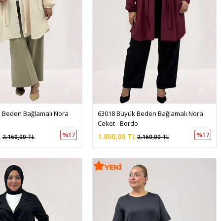
 Beden Bağlamalı Nora 
63018 Büyük Beden Bağlamalı Nora 
Ceket - Bordo
%17
%17
L
1.800,00 TL
2.160,00 TL
2.160,00 TL