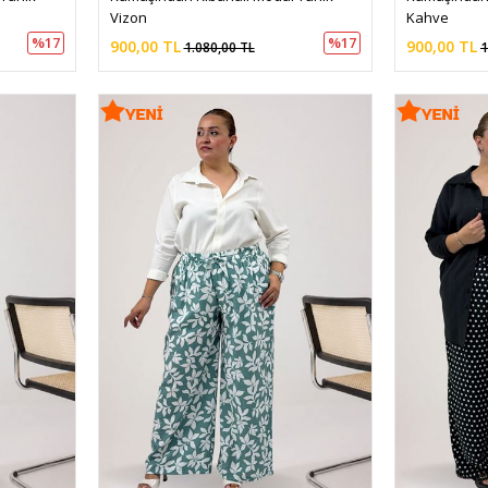
Vizon
Kahve
%17
%17
900,00 TL
900,00 TL
1.080,00 TL
1