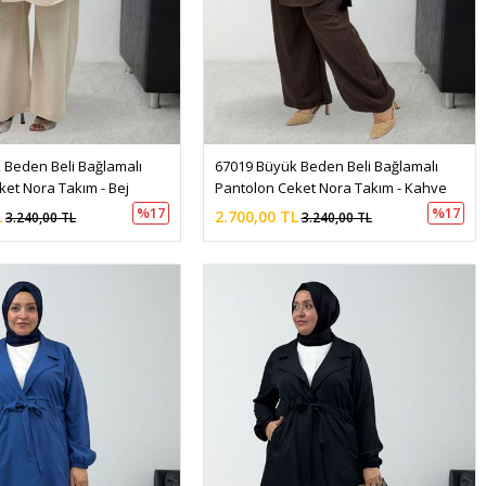
 Beden Beli Bağlamalı 
67019 Büyük Beden Beli Bağlamalı 
ket Nora Takım - Bej
Pantolon Ceket Nora Takım - Kahve
%17
%17
L
2.700,00 TL
3.240,00 TL
3.240,00 TL