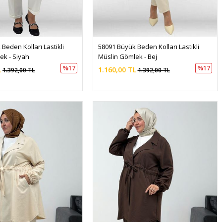
Beden Kolları Lastikli 
58091 Büyük Beden Kolları Lastikli 
ek - Siyah
Müslin Gömlek - Bej
%17
%17
L
1.160,00 TL
1.392,00 TL
1.392,00 TL