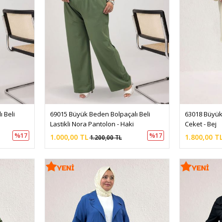
 Beli 
69015 Büyük Beden Bolpaçalı Beli 
63018 Büyük
Lastikli Nora Pantolon - Haki
Ceket - Bej
%17
%17
1.000,00 TL
1.800,00 T
1.200,00 TL