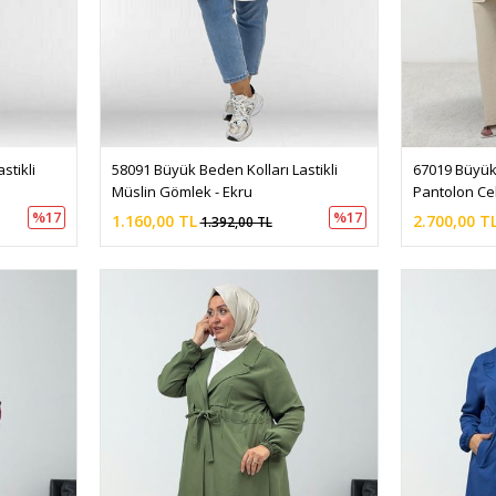
tikli 
58091 Büyük Beden Kolları Lastikli 
67019 Büyük
Müslin Gömlek - Ekru
Pantolon Ce
%17
%17
1.160,00 TL
2.700,00 T
1.392,00 TL