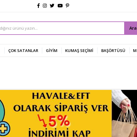
Ar
Z
ÇOK SATANLAR
GİYİM
KUMAŞ SEÇİMİ
BAŞÖRTÜSÜ
M