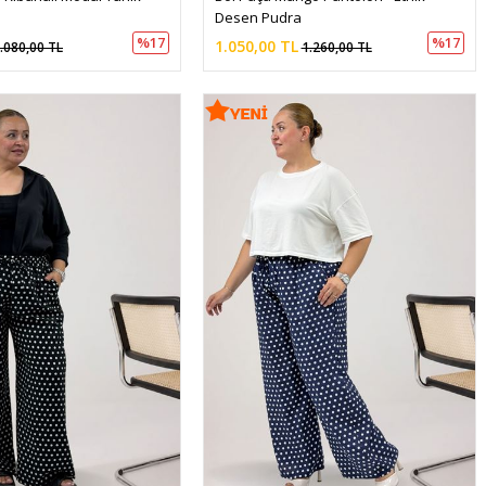
Desen Pudra
%17
%17
1.050,00 TL
.080,00 TL
1.260,00 TL