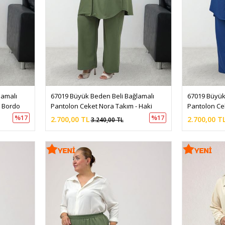
amalı 
67019 Büyük Beden Beli Bağlamalı 
67019 Büyük
- Bordo
Pantolon Ceket Nora Takım - Haki
Pantolon Ce
%17
%17
2.700,00 TL
2.700,00 T
3.240,00 TL