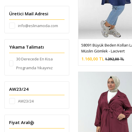
EN BOY LİKRA
GRİ
Üretici Mail Adresi
KETEN
Gül Çiçekli
VİSKON
info@eslinamoda.com
HARDAL
ŞİFON
İNDİGO-İNDİGO
MAYO KUMAŞI
KAHVE
58091 Büyük Beden Kolları Las
Yıkama Talimatı
KREP
Müslin Gömlek - Lacivert
KAHVERENGİ
KAŞE
1.160,00 TL
30 Derecede En Kısa
1.392,00 TL
KAR YIKAMA GRİ
BONDİT
Programda Yıkayınız
KAR YIKAMA MAVİ
KAPİTONE
KARIŞIK DESEN LACİ-LACİ
MOSKİNO
KIRMIZI
AW23/24
KİREMİT
AW23/24
KOYU İNDİGO
KOYU KAHVE
Fiyat Aralığı
KOYU MAVİ