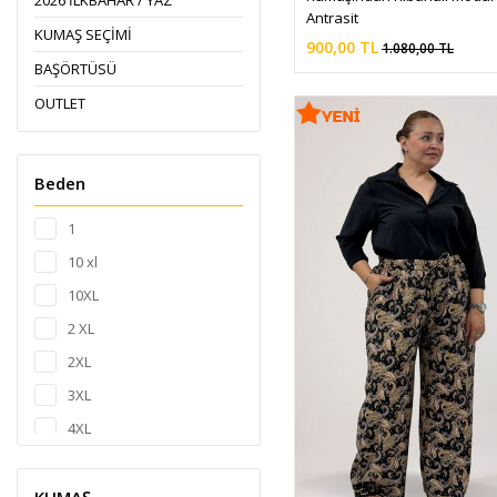
2026 İLKBAHAR / YAZ
Antrasit
KUMAŞ SEÇİMİ
900,00 TL
1.080,00 TL
BAŞÖRTÜSÜ
OUTLET
Beden
1
10 xl
10XL
2 XL
2XL
3XL
4XL
5 YAŞ
5XL