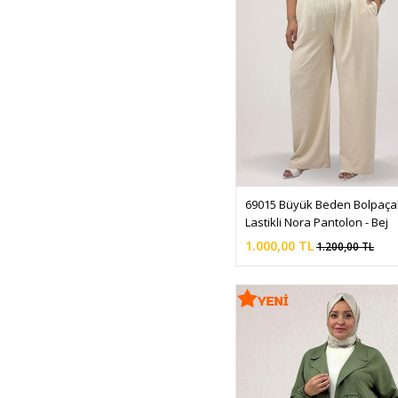
SU YEŞİLİ
ŞEKER PEMBE
TABA
TARÇIN
TOZ PEMBE
VİZON
VİZON - SİYAH
YAĞ YEŞİLİ
69015 Büyük Beden Bolpaçalı
YAPRAK DESEN EKRU-LACİ
Lastikli Nora Pantolon - Bej
YAPRAK DESEN HARDAL-
1.000,00 TL
1.200,00 TL
LACİ
YAPRAK DESEN MAVİ
YAPRAK DESEN MAVİ-
SİYAH
YAPRAK DESEN MOR-