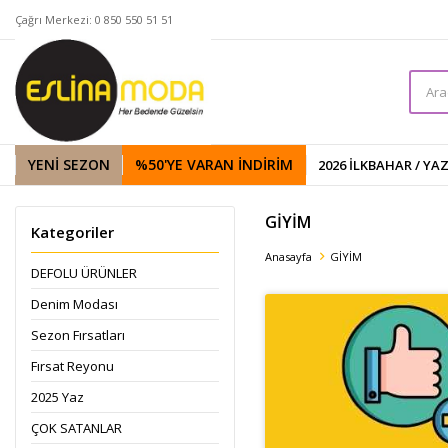
Çağrı Merkezi: 0 850 550 51 51
YENİ SEZON
%50'YE VARAN İNDIRIM
2026 İLKBAHAR / YA
GİYİM
Kategoriler
Anasayfa
GİYİM
DEFOLU ÜRÜNLER
Denim Modası
Sezon Fırsatları
Fırsat Reyonu
2025 Yaz
ÇOK SATANLAR