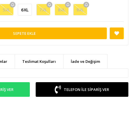
5XL
6XL
7XL
8XL
9XL
SEPETE EKLE
mlar
Teslimat Koşulları
İade ve Değişim
RIŞ VER
TELEFON ILE SIPARIŞ VER