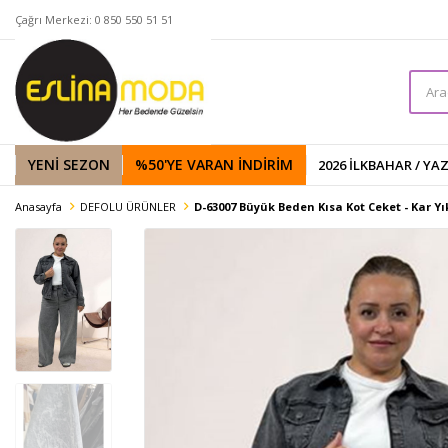
Çağrı Merkezi: 0 850 550 51 51
YENİ SEZON
%50'YE VARAN İNDIRIM
2026 İLKBAHAR / YA
Anasayfa
DEFOLU ÜRÜNLER
D-63007 Büyük Beden Kısa Kot Ceket - Kar 