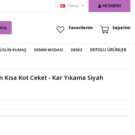
HESABIM
Türkçe
ama
Favorilerim
Sepetim
DEFOLU ÜRÜNLER
ÜSLİN KUMAŞ
DENIM MODASI
DENİZ
 Kısa Kot Ceket - Kar Yıkama Siyah