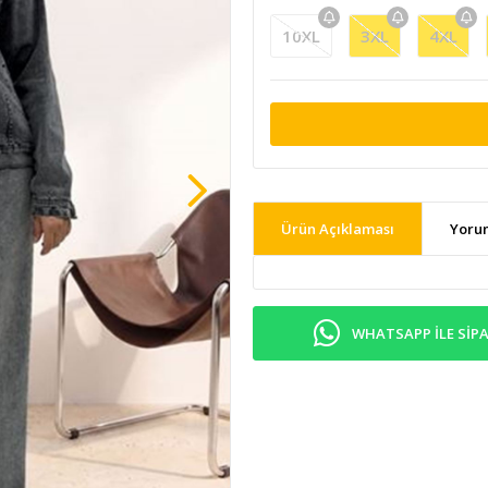
10XL
3XL
4XL
Ürün Açıklaması
Yoru
WHATSAPP ILE SIPA