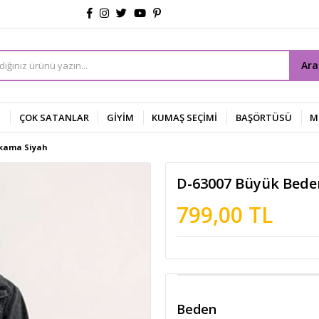
Ar
Z
ÇOK SATANLAR
GİYİM
KUMAŞ SEÇİMİ
BAŞÖRTÜSÜ
M
Yıkama Siyah
D-63007 Büyük Beden
799,00 TL
Beden