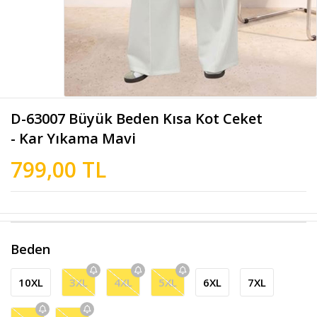
D-63007 Büyük Beden Kısa Kot Ceket
- Kar Yıkama Mavi
799,00 TL
Beden
10XL
3XL
4XL
5XL
6XL
7XL