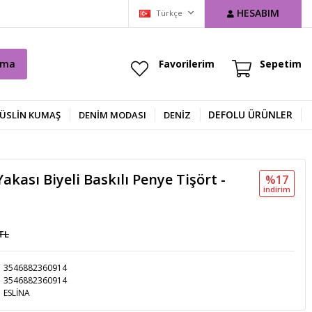
HESABIM
Türkçe
ama
Favorilerim
Sepetim
DEFOLU ÜRÜNLER
ÜSLİN KUMAŞ
DENIM MODASI
DENİZ
kası Biyeli Baskılı Penye Tişört -
%17
i̇ndi̇ri̇m
 TL
3546882360914
3546882360914
ESLİNA