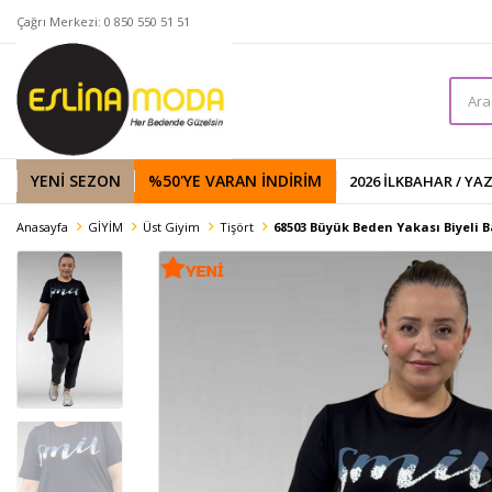
Çağrı Merkezi: 0 850 550 51 51
YENİ SEZON
%50'YE VARAN İNDIRIM
2026 İLKBAHAR / YA
Anasayfa
GİYİM
Üst Giyim
Tişört
68503 Büyük Beden Yakası Biyeli Ba