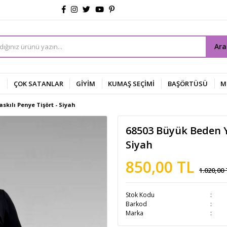
Ar
Z
ÇOK SATANLAR
GİYİM
KUMAŞ SEÇİMİ
BAŞÖRTÜSÜ
M
skılı Penye Tişört - Siyah
68503 Büyük Beden Ya
Siyah
850,00 TL
1.020,00
Stok Kodu
Barkod
Marka