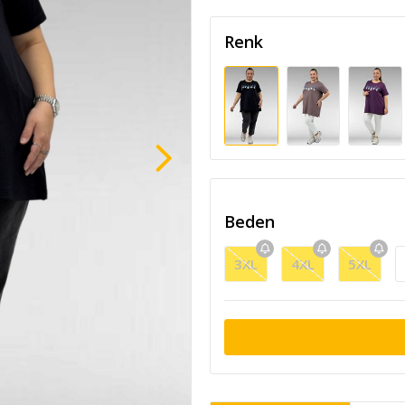
Renk
Beden
3XL
4XL
5XL