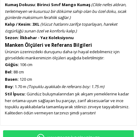
Kumaş Dokusu:
Birinci Sınıf Mango Kumaş
(Cilde nefes aldıran,
terletmeyen ve kusursuz bir döküme sahip olan bu özel doku, sıcak
günlerde maksimum ferahlık sağlar.)
Kalıp / Kesim:
3XL
(Vücut hatlarını zarifçe toparlayan, hareket
özgürlüğü sunan özel ve konforlu kalıp.)
Sezon:
İlkbahar - Yaz Koleksiyonu
Manken Ölçüleri ve Referans Bilgileri
Ürünün üzerinizdeki duruşunu daha iyi hayal edebilmeniz için
görseldeki mankenimizin ölçüleri aşağıda belirtilmiştir:
Göğüs:
106 cm
Bel:
88 cm
Basen:
120 cm
Boy:
1.70 m
(Topuklu ayakkabı ile referans boy: 1.75 m)
Stil İpucu:
Gündüz buluşmalarından şık akşam yemeklerine kadar
her ortama uyum sağlayan bu parçayı, zarif aksesuarlar ve ince
topuklu ayakkabılarla tamamlayarak stilinizi zirveye taşıyabilirsiniz.
Kaliteden ödün vermeyen tarzınızı şimdi yansıtın!