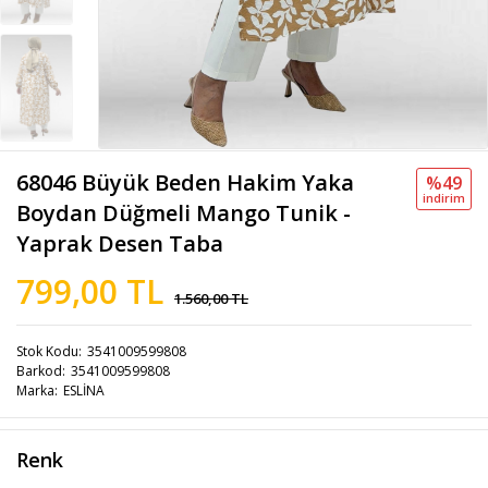
68046 Büyük Beden Hakim Yaka
%49
i̇ndi̇ri̇m
Boydan Düğmeli Mango Tunik -
Yaprak Desen Taba
799,00 TL
1.560,00 TL
Stok Kodu
3541009599808
Barkod
3541009599808
Marka
ESLİNA
Renk