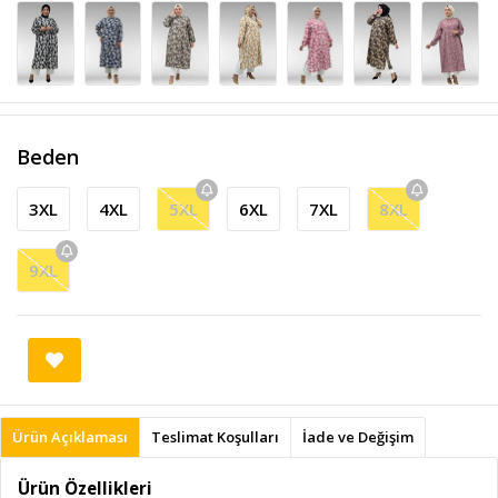
Beden
3XL
4XL
5XL
6XL
7XL
8XL
9XL
Ürün Açıklaması
Teslimat Koşulları
İade ve Değişim
Ürün Özellikleri