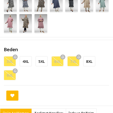
Beden
3XL
4XL
5XL
6XL
7XL
8XL
9XL
Ürün Açıklaması
Teslimat Koşulları
İade ve Değişim