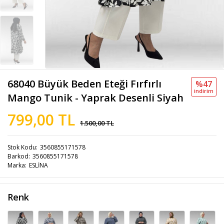
68040 Büyük Beden Eteği Fırfırlı
%47
i̇ndi̇ri̇m
Mango Tunik - Yaprak Desenli Siyah
799,00 TL
1.500,00 TL
Stok Kodu
3560855171578
Barkod
3560855171578
Marka
ESLİNA
Renk