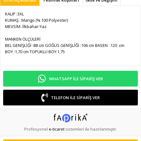
KALIP :3XL
KUMAŞ : Mango (% 100 Polyester)
MEVSİM :İlkbahar-Yaz
MANKEN ÖLÇÜLERİ
BEL GENİŞLİĞİ :
88 cm
GÖĞÜS GENİŞLİĞİ :
106 cm
BASEN :
120 cm
BOY :
1,70 cm TOPUKLU BOY:1,75
WHATSAPP ILE SIPARIŞ VER
TELEFON ILE SIPARIŞ VER
Profesyonel
e-ticaret
sistemleri ile hazırlanmıştır.