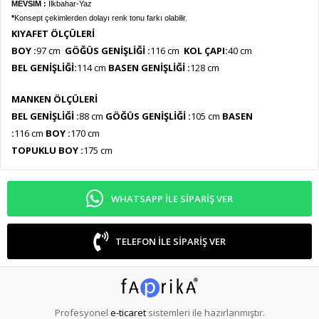
MEVSİM :
İlkbahar-Yaz
*
Konsept çekimlerden dolayı renk tonu farkı olabilir.
KIYAFET ÖLÇÜLERİ
BOY :
97 cm
GÖĞÜS GENİŞLİĞİ :
116 cm
KOL ÇAPI:
40 cm
BEL GENİŞLİĞİ:
114 cm
BASEN GENİŞLİĞİ :
128 cm
MANKEN ÖLÇÜLERİ
BEL GENİŞLİĞİ :
88
cm
GÖĞÜS GENİŞLİĞİ :
105
cm
BASEN
:
116
cm
BOY :
170 cm
TOPUKLU BOY :
175 cm
WHATSAPP ILE SIPARIŞ VER
TELEFON ILE SIPARIŞ VER
Profesyonel
e-ticaret
sistemleri ile hazırlanmıştır.