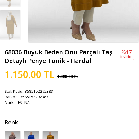
68036 Büyük Beden Önü Parçalı Taş
%17
i̇ndi̇ri̇m
Detaylı Penye Tunik - Hardal
1.150,00 TL
1.380,00 TL
Stok Kodu
3585152292383
Barkod
3585152292383
Marka
ESLİNA
Renk