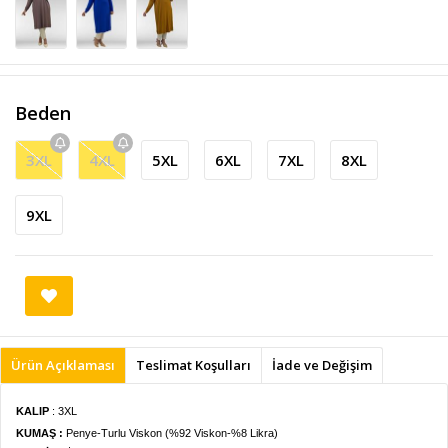
Beden
3XL
4XL
5XL
6XL
7XL
8XL
9XL
Ürün Açıklaması
Teslimat Koşulları
İade ve Değişim
KALIP
: 3XL
KUMAŞ :
Penye-Turlu Viskon (%92 Viskon-%8 Likra)