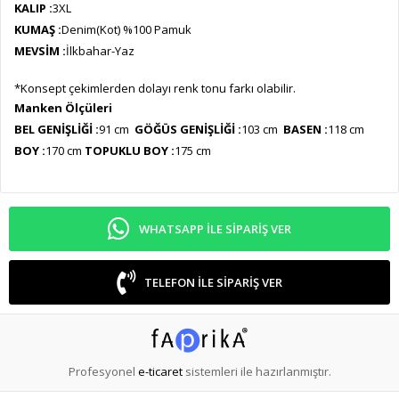
KALIP :
3XL
KUMAŞ :
Denim(Kot) %100 Pamuk
MEVSİM :
İlkbahar-Yaz
*Konsept çekimlerden dolayı renk tonu farkı olabilir.
Manken Ölçüleri
BEL GENİŞLİĞİ :
91 cm
GÖĞÜS GENİŞLİĞİ :
103 cm
BASEN :
118 cm
BOY :
170 cm
TOPUKLU BOY :
175 cm
WHATSAPP ILE SIPARIŞ VER
TELEFON ILE SIPARIŞ VER
Profesyonel
e-ticaret
sistemleri ile hazırlanmıştır.