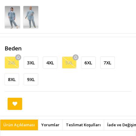
Beden
2XL
3XL
4XL
5XL
6XL
7XL
8XL
9XL
Ürün Açıklaması
Yorumlar
Teslimat Koşulları
İade ve Değişi