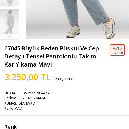
67045 Büyük Beden Püskül Ve Cep
%17
i̇ndi̇ri̇m
Detaylı Tensel Pantolonlu Takım -
Kar Yıkama Mavi
3.250,00 TL
3.900,00 TL
Stok Kodu
3525371504474
Barkod
3525371504474
KUMAŞ
DENİM/KOT
Renk
MAVİ
Renk