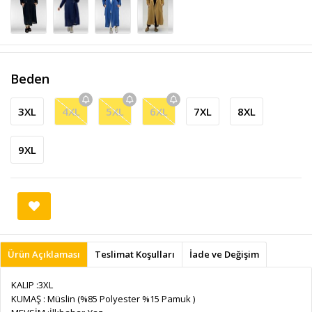
Beden
3XL
4XL
5XL
6XL
7XL
8XL
9XL
Ürün Açıklaması
Teslimat Koşulları
İade ve Değişim
KALIP :3XL
KUMAŞ : Müslin (%85 Polyester %15 Pamuk )