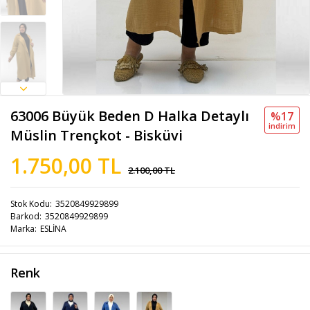
63006 Büyük Beden D Halka Detaylı
%17
i̇ndi̇ri̇m
Müslin Trençkot - Bisküvi
1.750,00 TL
2.100,00 TL
Stok Kodu
3520849929899
Barkod
3520849929899
Marka
ESLİNA
Renk