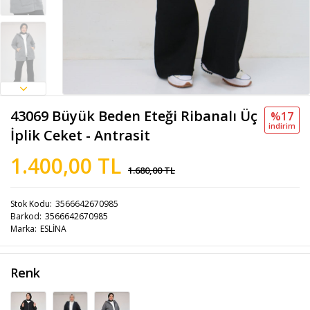
43069 Büyük Beden Eteği Ribanalı Üç
%17
i̇ndi̇ri̇m
İplik Ceket - Antrasit
1.400,00 TL
1.680,00 TL
Stok Kodu
3566642670985
Barkod
3566642670985
Marka
ESLİNA
Renk