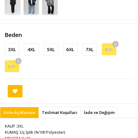
Beden
3XL
4XL
5XL
6XL
7XL
8XL
9XL
Ürün Açıklaması
Teslimat Koşulları
İade ve Değişim
KALIP :3XL
KUMAŞ :Üç İplik (%100 Polyester)