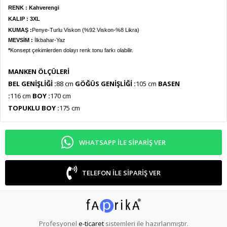
RENK : Kahverengi
KALIP :
3XL
KUMAŞ :
Penye-Turlu Viskon (%92 Viskon-%8 Likra)
MEVSİM :
İlkbahar-Yaz
*
Konsept çekimlerden dolayı renk tonu farkı olabilir.
MANKEN ÖLÇÜLERİ
BEL GENİŞLİĞİ :
88
cm
GÖĞÜS GENİŞLİĞİ :
105
cm
BASEN
:
116
cm
BOY :
170 cm
TOPUKLU BOY :
175 cm
WHATSAPP ILE SIPARIŞ VER
TELEFON ILE SIPARIŞ VER
Profesyonel
e-ticaret
sistemleri ile hazırlanmıştır.