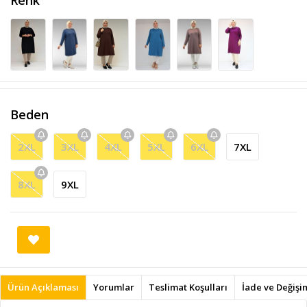
Beden
2XL
3XL
4XL
5XL
6XL
7XL
8XL
9XL
Ürün Açıklaması
Yorumlar
Teslimat Koşulları
İade ve Değişi