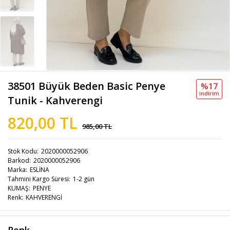
38501 Büyük Beden Basic Penye
%17
i̇ndi̇ri̇m
Tunik - Kahverengi
820,00 TL
985,00 TL
Stok Kodu
2020000052906
Barkod
2020000052906
Marka
ESLİNA
Tahmini Kargo Süresi
1-2 gün
KUMAŞ
PENYE
Renk
KAHVERENGİ
Renk