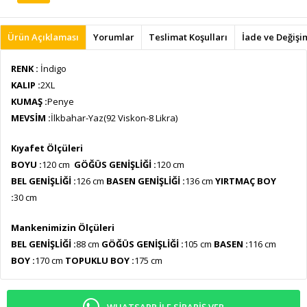
Ürün Açıklaması
Yorumlar
Teslimat Koşulları
İade ve Değişi
RENK :
İndigo
KALIP :
2XL
KUMAŞ :
Penye
MEVSİM :
İlkbahar-Yaz(92 Viskon-8 Likra)
Kıyafet Ölçüleri
BOYU :
120 cm
GÖĞÜS GENİŞLİĞİ :
120 cm
BEL GENİŞLİĞİ :
126 cm
BASEN GENİŞLİĞİ :
136 cm
YIRTMAÇ BOY
:
30 cm
Mankenimizin Ölçüleri
BEL GENİŞLİĞİ :
88 cm
GÖĞÜS GENİŞLİĞİ :
105 cm
BASEN :
116 cm
BOY :
170 cm
TOPUKLU BOY :
175 cm
WHATSAPP ILE SIPARIŞ VER