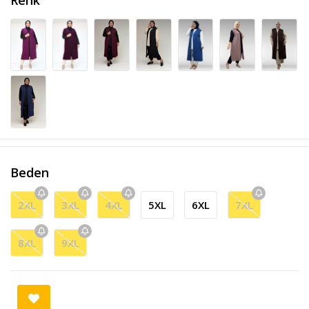
Beden
2XL
3XL
4XL
5XL
6XL
7XL
8XL
9XL