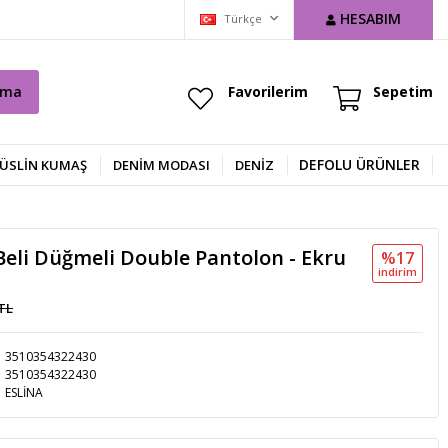
HESABIM
Türkçe
ama
Favorilerim
Sepetim
DEFOLU ÜRÜNLER
ÜSLİN KUMAŞ
DENIM MODASI
DENİZ
eli Düğmeli Double Pantolon - Ekru
%17
i̇ndi̇ri̇m
 TL
3510354322430
3510354322430
ESLİNA