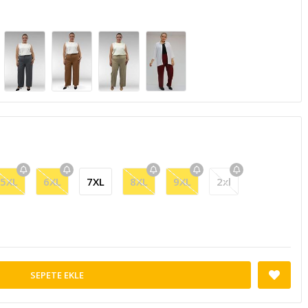
5XL
6XL
7XL
8XL
9XL
2xl
SEPETE EKLE