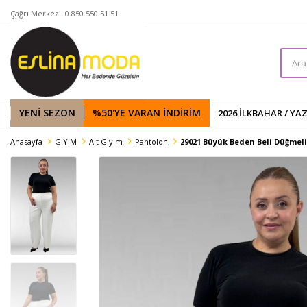
Çağrı Merkezi: 0 850 550 51 51
YENİ SEZON
%50'YE VARAN İNDIRIM
2026 İLKBAHAR / YA
Anasayfa
GİYİM
Alt Giyim
Pantolon
29021 Büyük Beden Beli Düğmeli