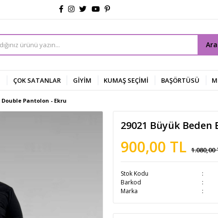
Ar
Z
ÇOK SATANLAR
GİYİM
KUMAŞ SEÇİMİ
BAŞÖRTÜSÜ
M
 Double Pantolon - Ekru
29021 Büyük Beden B
900,00 TL
1.080,00
Stok Kodu
Barkod
Marka