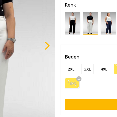
Renk
Beden
2XL
3XL
4XL
10XL