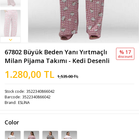
67802 Büyük Beden Yanı Yırtmaçlı
% 17
discount
Milan Pijama Takımı - Kedi Desenli
1.280,00 TL
1,535.00 TL
Stock code
3522340866042
Barcode
3522340866042
Brand
ESLİNA
Color