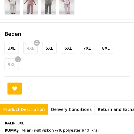
Beden
3XL
4XL
5XL
6XL
7XL
8XL
9XL
Product Description
Delivery Conditions
Return and Exch
KALIP :
3XL
KUMAŞ :
Milan (%80 viskon %10 polyester %10 likra)