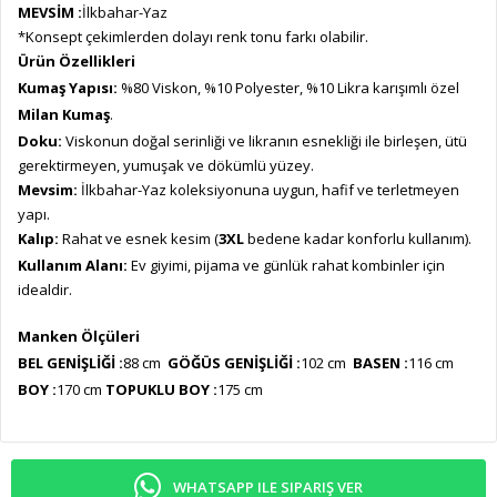
MEVSİM :
İlkbahar-Yaz
*Konsept çekimlerden dolayı renk tonu farkı olabilir.
Ürün Özellikleri
Kumaş Yapısı:
%80 Viskon, %10 Polyester, %10 Likra karışımlı özel
Milan Kumaş
.
Doku:
Viskonun doğal serinliği ve likranın esnekliği ile birleşen, ütü
gerektirmeyen, yumuşak ve dökümlü yüzey.
Mevsim:
İlkbahar-Yaz koleksiyonuna uygun, hafif ve terletmeyen
yapı.
Kalıp:
Rahat ve esnek kesim (
3XL
bedene kadar konforlu kullanım).
Kullanım Alanı:
Ev giyimi, pijama ve günlük rahat kombinler için
idealdir.
Manken Ölçüleri
BEL GENİŞLİĞİ :
88 cm
GÖĞÜS GENİŞLİĞİ :
102 cm
BASEN :
116 cm
BOY :
170 cm
TOPUKLU BOY :
175 cm
WHATSAPP ILE SIPARIŞ VER