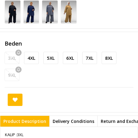
Beden
3XL
4XL
5XL
6XL
7XL
8XL
9XL
Product Description
Delivery Conditions
Return and Exch
KALIP :3XL