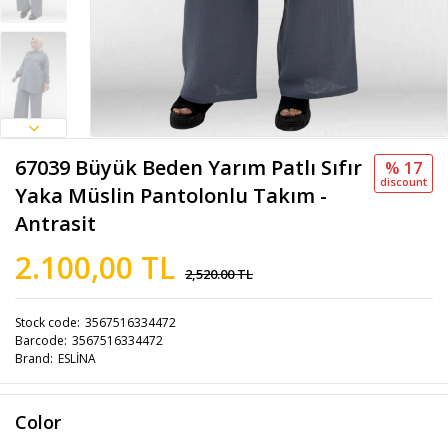
67039 Büyük Beden Yarım Patlı Sıfır
% 17
discount
Yaka Müslin Pantolonlu Takım -
Antrasit
2.100,00 TL
2,520.00 TL
Stock code
3567516334472
Barcode
3567516334472
Brand
ESLİNA
Color