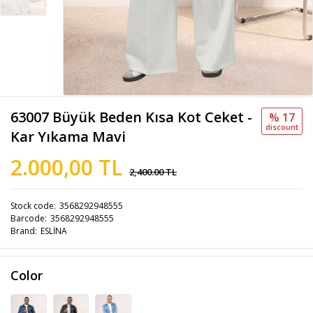
63007 Büyük Beden Kısa Kot Ceket -
% 17
discount
Kar Yıkama Mavi
2.000,00 TL
2,400.00 TL
Stock code
3568292948555
Barcode
3568292948555
Brand
ESLİNA
Color