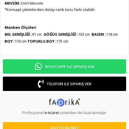
MEVSİM :
Dört Mevsim
*Konsept çekimlerden dolayı renk tonu farkı olabilir.
Manken Ölçüleri
BEL GENİŞL
İĞİ :
91 cm
GÖĞÜS GENİŞLİĞİ :
103 cm
BASEN :
118 cm
BOY :
170 cm
TOPUKLU BOY :
175 cm
WHATSAPP ILE SIPARIŞ VER
TELEFON ILE SIPARIŞ VER
Profesyonel
e-ticaret
sistemleri ile hazırlanmıştır.
ADD TO BASKET