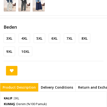
Beden
3XL
4XL
5XL
6XL
7XL
8XL
9XL
10XL
Product Description
Delivery Conditions
Return and Exch
KALIP :
3XL
KUMAŞ :
Denim (%100 Pamuk)