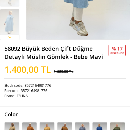
58092 Büyük Beden Çift Düğme
% 17
discount
Detaylı Müslin Gömlek - Bebe Mavi
1.400,00 TL
1,680.00 TL
Stock code
3572164981776
Barcode
3572164981776
Brand
ESLİNA
Color