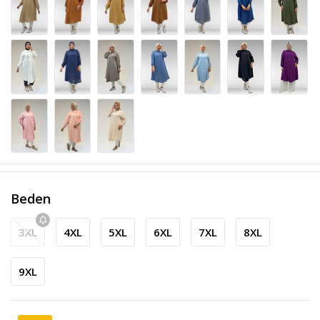
Beden
3XL
4XL
5XL
6XL
7XL
8XL
9XL