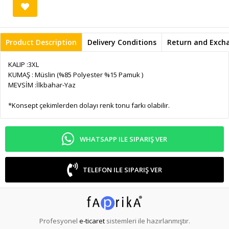
Product Description
Delivery Conditions
Return and Exch
KALIP :3XL
KUMAŞ : Müslin (%85 Polyester %15 Pamuk )
MEVSİM :İlkbahar-Yaz
*Konsept çekimlerden dolayı renk tonu farkı olabilir.
WHATSAPP ILE SIPARIŞ VER
TELEFON ILE SIPARIŞ VER
Profesyonel
e-ticaret
sistemleri ile hazırlanmıştır.