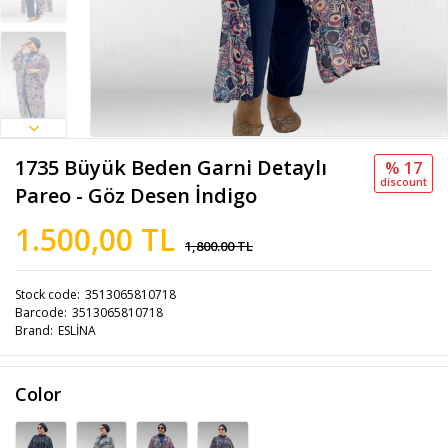
1735 Büyük Beden Garni Detaylı
% 17
discount
Pareo - Göz Desen İndigo
1.500,00 TL
1,800.00 TL
Stock code
3513065810718
Barcode
3513065810718
Brand
ESLİNA
Color