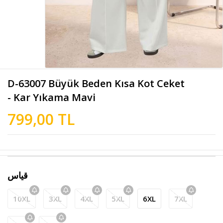
D-63007 Büyük Beden Kısa Kot Ceket
- Kar Yıkama Mavi
799,00 TL
قياس
10XL
3XL
4XL
5XL
6XL
7XL