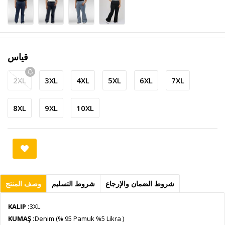
قياس
2XL
3XL
4XL
5XL
6XL
7XL
8XL
9XL
10XL
شروط الضمان والإرجاع
شروط التسليم
وصف المنتج
KALIP :
3XL
KUMAŞ :
Denim (% 95 Pamuk %5 Likra )