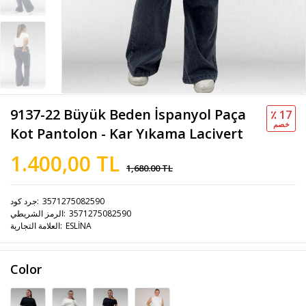
9137-22 Büyük Beden İspanyol Paça
٪ 17
خصم
Kot Pantolon - Kar Yıkama Lacivert
1.400,00 TL
1,680.00 TL
3571275082590
جرد كود
3571275082590
الرمز الشريطي
ESLİNA
العلامة التجارية
Color