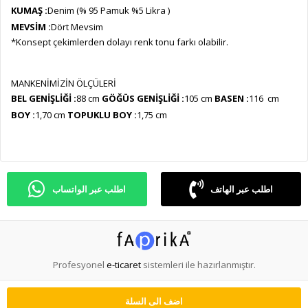
KUMAŞ :
Denim (% 95 Pamuk %5 Likra )
MEVSİM :
Dört Mevsim
*Konsept çekimlerden dolayı renk tonu farkı olabilir.
MANKENİMİZİN ÖLÇÜLERİ
BEL GENİŞLİĞİ :
88 cm
GÖĞÜS GENİŞLİĞİ :
105 cm
BASEN :
116 cm
BOY :
1,70 cm
TOPUKLU BOY :
1,75 cm
اطلب عبر الهاتف
اطلب عبر الواتساب
Profesyonel
e-ticaret
sistemleri ile hazırlanmıştır.
اضف الى السلة