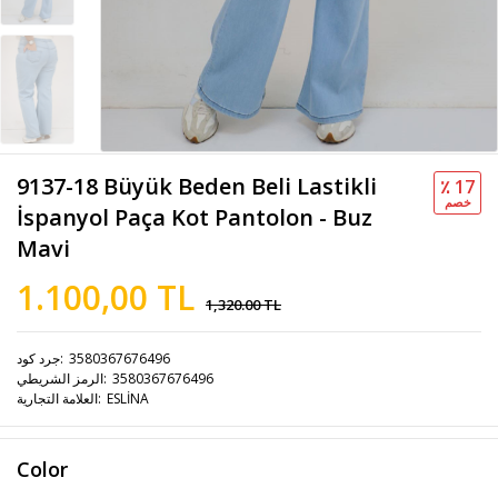
9137-18 Büyük Beden Beli Lastikli
٪ 17
خصم
İspanyol Paça Kot Pantolon - Buz
Mavi
1.100,00 TL
1,320.00 TL
3580367676496
جرد كود
3580367676496
الرمز الشريطي
ESLİNA
العلامة التجارية
Color