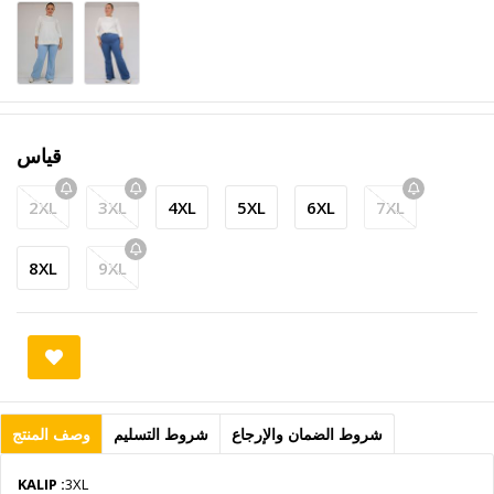
قياس
2XL
3XL
4XL
5XL
6XL
7XL
8XL
9XL
شروط الضمان والإرجاع
شروط التسليم
وصف المنتج
KALIP :
3XL