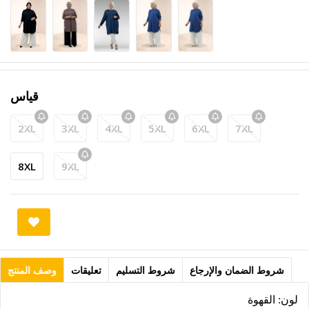
قياس
2XL
3XL
4XL
5XL
6XL
7XL
8XL
9XL
شروط الضمان والإرجاع
شروط التسليم
تعليقات
وصف المنتج
لون: القهوة