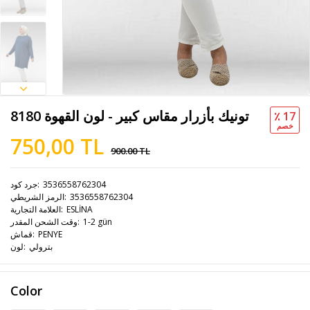
8180 تونيك بأزرار مقاس كبير - لون القهوة
٪ 17
خصم
750,00 TL
900.00 TL
3536558762304
جرد كود
3536558762304
الرمز الشريطي
ESLİNA
العلامة التجارية
1-2 gün
وقت الشحن المقدر
PENYE
قماش
بترولي
لون
Color