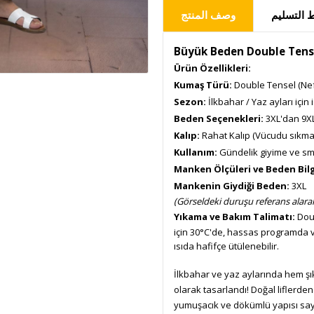
التسليم
وصف المنتج
Büyük Beden Double Tense
Ürün Özellikleri:
Kumaş Türü:
Double Tensel (Nef
Sezon:
İlkbahar / Yaz ayları için 
Beden Seçenekleri:
3XL'dan 9XL
Kalıp:
Rahat Kalıp (Vücudu sıkmaz
Kullanım:
Gündelik giyime ve sm
Manken Ölçüleri ve Beden Bilg
Mankenin Giydiği Beden:
3XL
(Görseldeki duruşu referans alarak
Yıkama ve Bakım Talimatı:
Doub
için 30°C'de, hassas programda ve
ısıda hafifçe ütülenebilir.
İlkbahar ve yaz aylarında hem şık
olarak tasarlandı! Doğal liflerden
yumuşacık ve dökümlü yapısı say