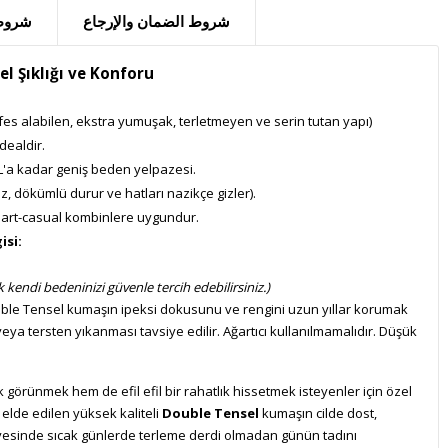
شروط الضمان والإرجاع
شروط 
l Şıklığı ve Konforu
es alabilen, ekstra yumuşak, terletmeyen ve serin tutan yapı)
idealdir.
'a kadar geniş beden yelpazesi.
, dökümlü durur ve hatları nazikçe gizler).
art-casual kombinlere uygundur.
isi:
 kendi bedeninizi güvenle tercih edebilirsiniz.)
le Tensel kumaşın ipeksi dokusunu ve rengini uzun yıllar korumak
ya tersten yıkanması tavsiye edilir. Ağartıcı kullanılmamalıdır. Düşük
 görünmek hem de efil efil bir rahatlık hissetmek isteyenler için özel
 elde edilen yüksek kaliteli
Double Tensel
kumaşın cilde dost,
esinde sıcak günlerde terleme derdi olmadan günün tadını