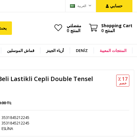
حسابي
العربية
Shopping Cart
مفضلتي
بحث
المنتج
0
المنتج
0
المنتجات المعيبة
DENİZ
أزياء الجينز
قماش الموسلين
li Lastikli Cepli Double Tensel
٪ 17
خصم
0.00 TL
3531845212245
3531845212245
ESLİNA