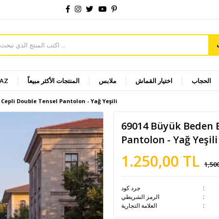
الحجاب
اختيار القماش
ملابس
المنتجات الأكثر مبيعاً
YAZ
 Cepli Double Tensel Pantolon - Yağ Yeşili
69014 Büyük Beden Be
Pantolon - Yağ Yeşili
1.250,00 TL
1,50
جرد كود
الرمز الشريطي
العلامة التجارية