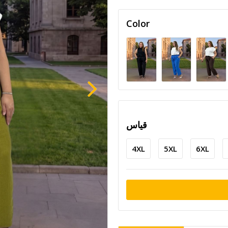
Color
قياس
4XL
5XL
6XL