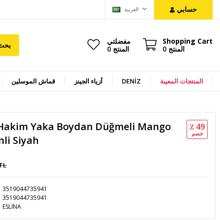
حسابي
العربية
Shopping Cart
مفضلتي
بحث
المنتج
0
المنتج
0
المنتجات المعيبة
DENİZ
أزياء الجينز
قماش الموسلين
 Hakim Yaka Boydan Düğmeli Mango
٪ 49
خصم
li Siyah
 TL
3519044735941
3519044735941
ESLİNA