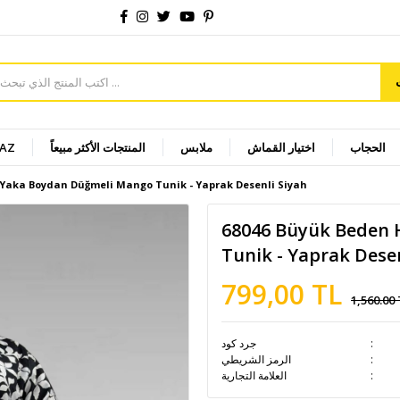
الحجاب
اختيار القماش
ملابس
المنتجات الأكثر مبيعاً
YAZ
Yaka Boydan Düğmeli Mango Tunik - Yaprak Desenli Siyah
68046 Büyük Beden
Tunik - Yaprak Desen
799,00 TL
1,560.00
جرد كود
الرمز الشريطي
العلامة التجارية