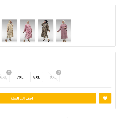
6XL
7XL
8XL
9XL
اضف الى السلة