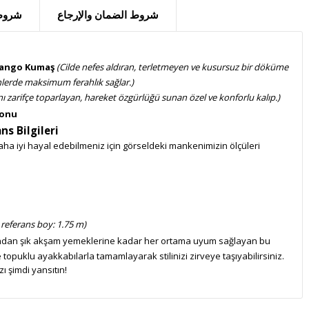
شروط الضمان والإرجاع
شروط 
 Mango Kumaş
(Cilde nefes aldıran, terletmeyen ve kusursuz bir döküme
nlerde maksimum ferahlık sağlar.)
nı zarifçe toparlayan, hareket özgürlüğü sunan özel ve konforlu kalıp.)
yonu
ns Bilgileri
a iyi hayal edebilmeniz için görseldeki mankenimizin ölçüleri
 referans boy: 1.75 m)
dan şık akşam yemeklerine kadar her ortama uyum sağlayan bu
 topuklu ayakkabılarla tamamlayarak stilinizi zirveye taşıyabilirsiniz.
ı şimdi yansıtın!