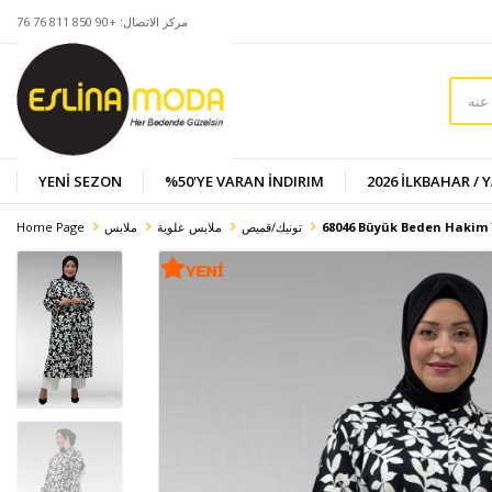
مركز الاتصال: +90 850 811 76 76
YENİ SEZON
%50'YE VARAN İNDIRIM
2026 İLKBAHAR / 
68046 Büyük Beden Hakim 
تونيك/قميص
ملابس علوية
ملابس
Home Page