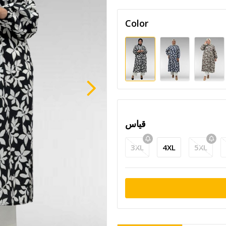
Color
قياس
3XL
4XL
5XL