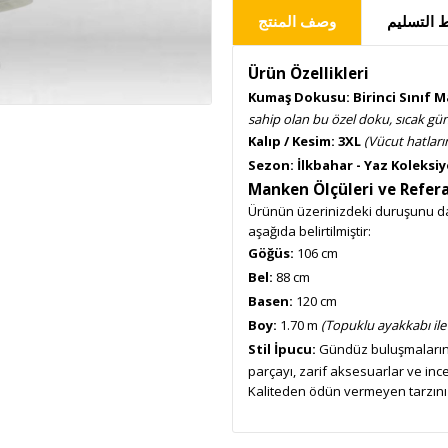
التسليم
وصف المنتج
Ürün Özellikleri
Kumaş Dokusu:
Birinci Sınıf
sahip olan bu özel doku, sıcak gü
Kalıp / Kesim:
3XL
(Vücut hatları
Sezon:
İlkbahar - Yaz Koleksi
Manken Ölçüleri ve Refera
Ürünün üzerinizdeki duruşunu dah
aşağıda belirtilmiştir:
Göğüs:
106 cm
Bel:
88 cm
Basen:
120 cm
Boy:
1.70 m
(Topuklu ayakkabı ile
Stil İpucu:
Gündüz buluşmaların
parçayı, zarif aksesuarlar ve ince
Kaliteden ödün vermeyen tarzınız