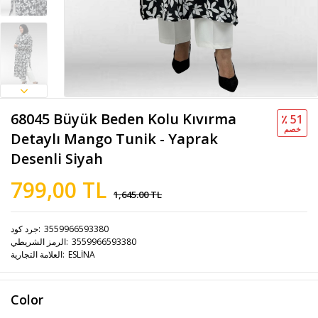
68045 Büyük Beden Kolu Kıvırma
٪ 51
خصم
Detaylı Mango Tunik - Yaprak
Desenli Siyah
799,00 TL
1,645.00 TL
3559966593380
جرد كود
3559966593380
الرمز الشريطي
ESLİNA
العلامة التجارية
Color