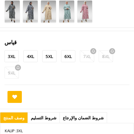
قياس
3XL
4XL
5XL
6XL
7XL
8XL
9XL
شروط الضمان والإرجاع
شروط التسليم
وصف المنتج
KALIP :3XL