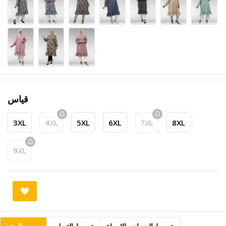
قياس
3XL
4XL
5XL
6XL
7XL
8XL
9XL