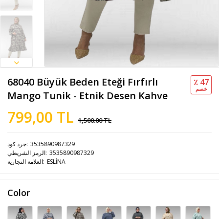
68040 Büyük Beden Eteği Fırfırlı
٪ 47
خصم
Mango Tunik - Etnik Desen Kahve
799,00 TL
1,500.00 TL
3535890987329
جرد كود
3535890987329
الرمز الشريطي
ESLİNA
العلامة التجارية
Color