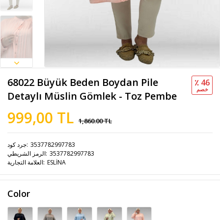
68022 Büyük Beden Boydan Pile
٪ 46
خصم
Detaylı Müslin Gömlek - Toz Pembe
999,00 TL
1,860.00 TL
3537782997783
جرد كود
3537782997783
الرمز الشريطي
ESLİNA
العلامة التجارية
Color