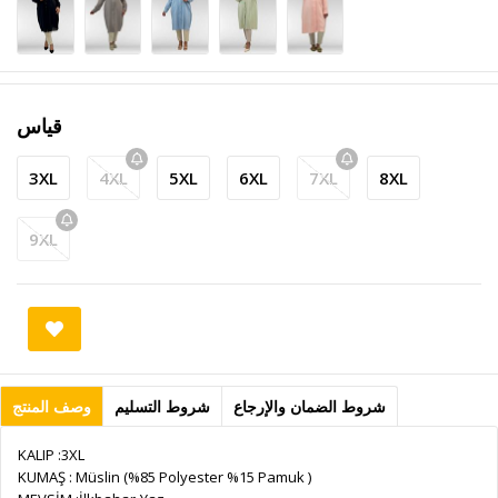
قياس
3XL
4XL
5XL
6XL
7XL
8XL
9XL
شروط الضمان والإرجاع
شروط التسليم
وصف المنتج
KALIP :3XL
KUMAŞ : Müslin (%85 Polyester %15 Pamuk )