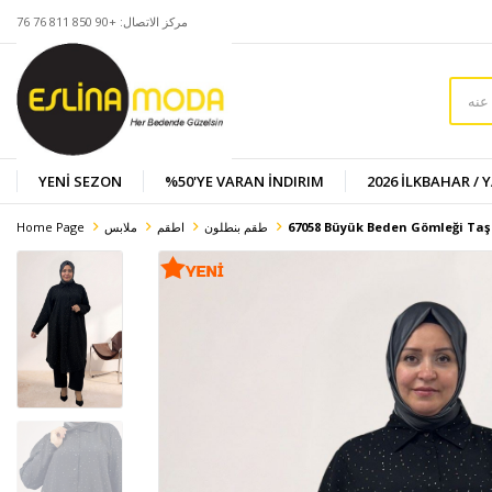
مركز الاتصال: +90 850 811 76 76
YENİ SEZON
%50'YE VARAN İNDIRIM
2026 İLKBAHAR / 
67058 Büyük Beden Gömleği Taş
طقم بنطلون
اطقم
ملابس
Home Page