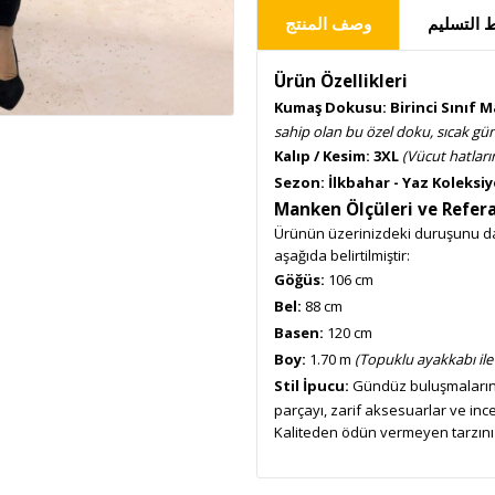
التسليم
وصف المنتج
Ürün Özellikleri
Kumaş Dokusu:
Birinci Sınıf
sahip olan bu özel doku, sıcak gü
Kalıp / Kesim:
3XL
(Vücut hatları
Sezon:
İlkbahar - Yaz Koleksi
Manken Ölçüleri ve Refera
Ürünün üzerinizdeki duruşunu dah
aşağıda belirtilmiştir:
Göğüs:
106 cm
Bel:
88 cm
Basen:
120 cm
Boy:
1.70 m
(Topuklu ayakkabı ile
Stil İpucu:
Gündüz buluşmaların
parçayı, zarif aksesuarlar ve ince
Kaliteden ödün vermeyen tarzınız