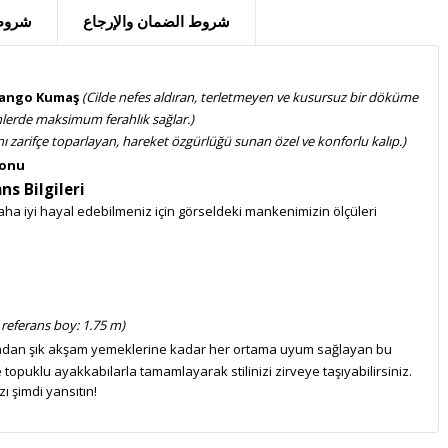
شروط الضمان والإرجاع
شروط 
 Mango Kumaş
(Cilde nefes aldıran, terletmeyen ve kusursuz bir döküme
nlerde maksimum ferahlık sağlar.)
nı zarifçe toparlayan, hareket özgürlüğü sunan özel ve konforlu kalıp.)
yonu
ns Bilgileri
a iyi hayal edebilmeniz için görseldeki mankenimizin ölçüleri
 referans boy: 1.75 m)
dan şık akşam yemeklerine kadar her ortama uyum sağlayan bu
 topuklu ayakkabılarla tamamlayarak stilinizi zirveye taşıyabilirsiniz.
ı şimdi yansıtın!