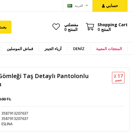
حسابي
العربية
Shopping Cart
مفضلتي
بحث
المنتج
0
المنتج
0
المنتجات المعيبة
DENİZ
أزياء الجينز
قماش الموسلين
ömleği Taş Detaylı Pantolonlu
٪ 17
خصم
h
0.00 TL
3587913207637
3587913207637
ESLİNA