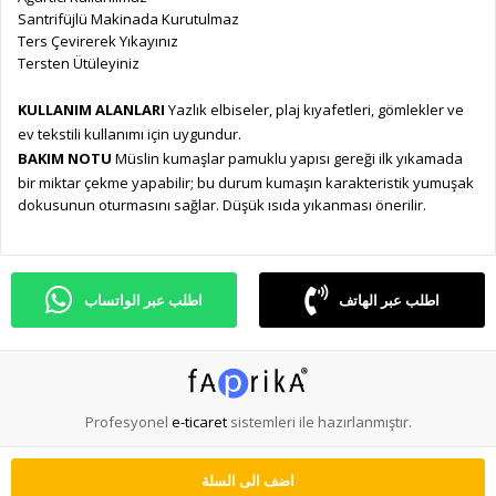
Santrifüjlü Makinada Kurutulmaz
Ters Çevirerek Yıkayınız
Tersten Ütüleyiniz
KULLANIM ALANLARI
Yazlık elbiseler, plaj kıyafetleri, gömlekler ve
ev tekstili kullanımı için uygundur.
BAKIM NOTU
Müslin kumaşlar pamuklu yapısı gereği ilk yıkamada
bir miktar çekme yapabilir; bu durum kumaşın karakteristik yumuşak
dokusunun oturmasını sağlar. Düşük ısıda yıkanması önerilir.
اطلب عبر الهاتف
اطلب عبر الواتساب
Profesyonel
e-ticaret
sistemleri ile hazırlanmıştır.
اضف الى السلة