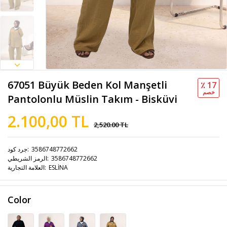
67051 Büyük Beden Kol Manşetli
٪ 17
خصم
Pantolonlu Müslin Takım - Bisküvi
2.100,00 TL
2,520.00 TL
3586748772662
جرد كود
3586748772662
الرمز الشريطي
ESLİNA
العلامة التجارية
Color