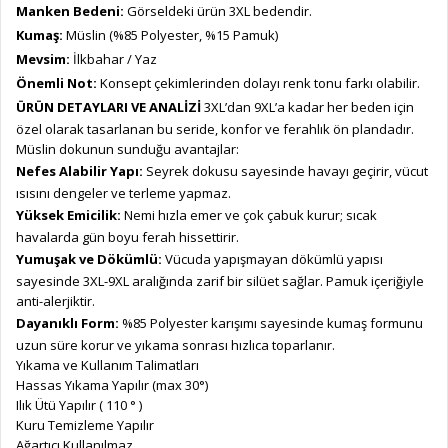
Manken Bedeni:
Görseldeki ürün 3XL bedendir.
Kumaş:
Müslin (%85 Polyester, %15 Pamuk)
Mevsim:
İlkbahar / Yaz
Önemli Not:
Konsept çekimlerinden dolayı renk tonu farkı olabilir.
ÜRÜN DETAYLARI VE ANALİZİ
3XL’dan 9XL’a kadar her beden için
özel olarak tasarlanan bu seride, konfor ve ferahlık ön plandadır.
Müslin dokunun sunduğu avantajlar:
Nefes Alabilir Yapı:
Seyrek dokusu sayesinde havayı geçirir, vücut
ısısını dengeler ve terleme yapmaz.
Yüksek Emicilik:
Nemi hızla emer ve çok çabuk kurur; sıcak
havalarda gün boyu ferah hissettirir.
Yumuşak ve Dökümlü:
Vücuda yapışmayan dökümlü yapısı
sayesinde 3XL-9XL aralığında zarif bir silüet sağlar. Pamuk içeriğiyle
anti-alerjiktir.
Dayanıklı Form:
%85 Polyester karışımı sayesinde kumaş formunu
uzun süre korur ve yıkama sonrası hızlıca toparlanır.
Yıkama ve Kullanım Talimatları
Hassas Yıkama Yapılır (max 30°)
Ilık Ütü Yapılır ( 110 ° )
Kuru Temizleme Yapılır
Ağartıcı Kullanılmaz