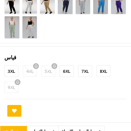
قياس
3XL
4XL
5XL
6XL
7XL
8XL
9XL