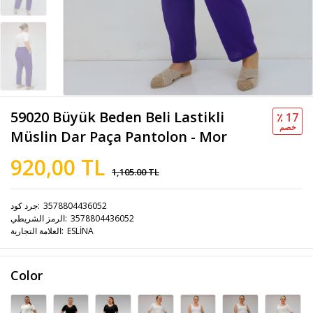
59020 Büyük Beden Beli Lastikli
٪ 17
خصم
Müslin Dar Paça Pantolon - Mor
920,00 TL
1,105.00 TL
3578804436052
جرد كود
3578804436052
الرمز الشريطي
ESLİNA
العلامة التجارية
Color