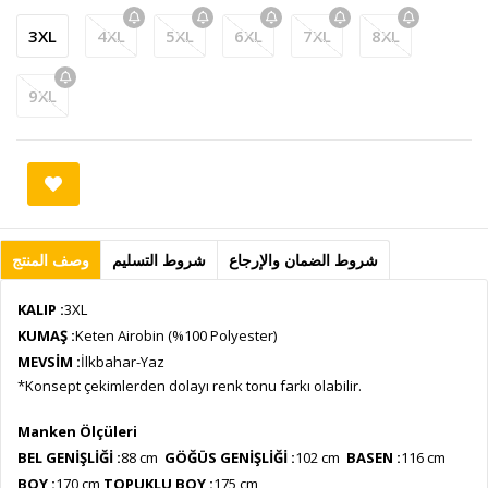
3XL
4XL
5XL
6XL
7XL
8XL
9XL
شروط الضمان والإرجاع
شروط التسليم
وصف المنتج
KALIP :
3XL
KUMAŞ :
Keten Airobin (%100 Polyester)
MEVSİM :
İlkbahar-Yaz
*Konsept çekimlerden dolayı renk tonu farkı olabilir.
Manken Ölçüleri
BEL GENİŞLİĞİ :
88 cm
GÖĞÜS GENİŞLİĞİ :
102 cm
BASEN :
116 cm
BOY :
170 cm
TOPUKLU BOY :
175 cm