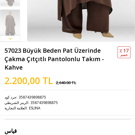
57023 Büyük Beden Pat Üzerinde
٪ 17
خصم
Çakma Çıtçıtlı Pantolonlu Takım -
Kahve
2.200,00 TL
2,640.00 TL
3587439898875
جرد كود
3587439898875
الرمز الشريطي
ESLİNA
العلامة التجارية
قياس