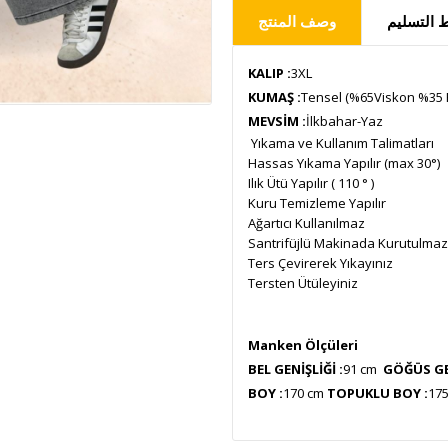
التسليم
وصف المنتج
KALIP :
3XL
KUMAŞ :
Tensel (%65Viskon %35 
MEVSİM :
İlkbahar-Yaz
Yıkama ve Kullanım Talimatları
Hassas Yıkama Yapılır (max 30°)
Ilık Ütü Yapılır ( 110 ° )
Kuru Temizleme Yapılır
Ağartıcı Kullanılmaz
Santrifüjlü Makinada Kurutulmaz
Ters Çevirerek Yıkayınız
Tersten Ütüleyiniz
Manken Ölçüleri
BEL GENİŞLİĞİ :
91 cm
GÖĞÜS GEN
BOY :
170 cm
TOPUKLU BOY :
17