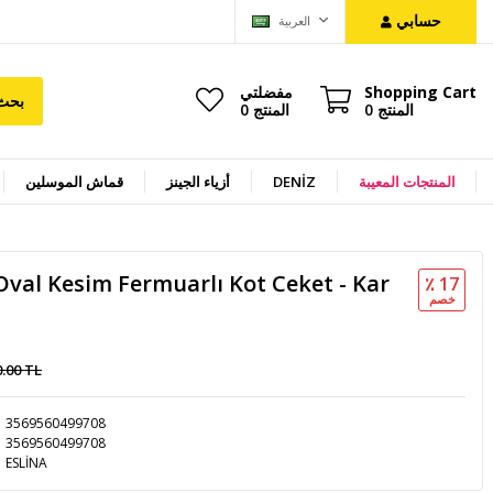
حسابي
العربية
Shopping Cart
مفضلتي
بحث
المنتج
0
المنتج
0
المنتجات المعيبة
DENİZ
أزياء الجينز
قماش الموسلين
val Kesim Fermuarlı Kot Ceket - Kar
٪ 17
خصم
0.00 TL
3569560499708
3569560499708
ESLİNA