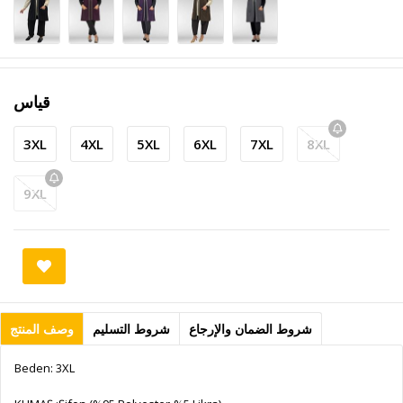
قياس
3XL
4XL
5XL
6XL
7XL
8XL
9XL
شروط الضمان والإرجاع
شروط التسليم
وصف المنتج
Beden: 3XL