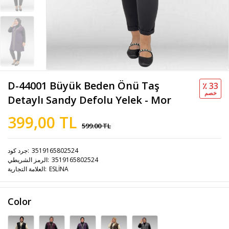
D-44001 Büyük Beden Önü Taş
٪ 33
خصم
Detaylı Sandy Defolu Yelek - Mor
399,00 TL
599.00 TL
3519165802524
جرد كود
3519165802524
الرمز الشريطي
ESLİNA
العلامة التجارية
Color