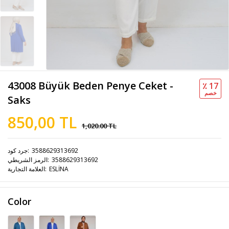
43008 Büyük Beden Penye Ceket -
٪ 17
خصم
Saks
850,00 TL
1,020.00 TL
3588629313692
جرد كود
3588629313692
الرمز الشريطي
ESLİNA
العلامة التجارية
Color