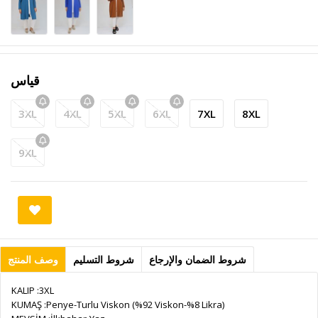
قياس
3XL
4XL
5XL
6XL
7XL
8XL
9XL
شروط الضمان والإرجاع
شروط التسليم
وصف المنتج
KALIP :3XL
KUMAŞ :Penye-Turlu Viskon (%92 Viskon-%8 Likra)