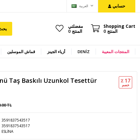
حسابي
العربية
Shopping Cart
مفضلتي
بحث
المنتج
0
المنتج
0
المنتجات المعيبة
DENİZ
أزياء الجينز
قماش الموسلين
ü Taş Baskılı Uzunkol Tesettür
٪ 17
خصم
0.00 TL
3591837543517
3591837543517
ESLİNA