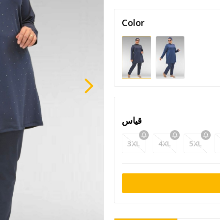
Color
قياس
3XL
4XL
5XL