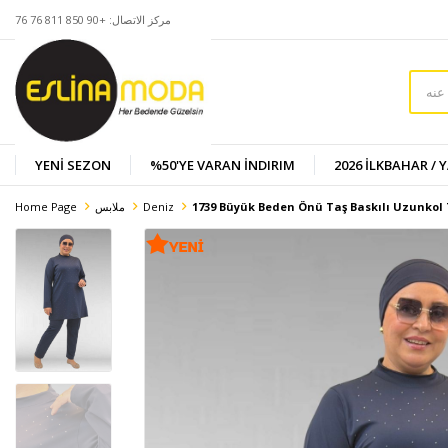
مركز الاتصال: +90 850 811 76 76
YENİ SEZON
%50'YE VARAN İNDIRIM
2026 İLKBAHAR / 
1739 Büyük Beden Önü Taş Baskılı Uzunkol 
Deniz
ملابس
Home Page