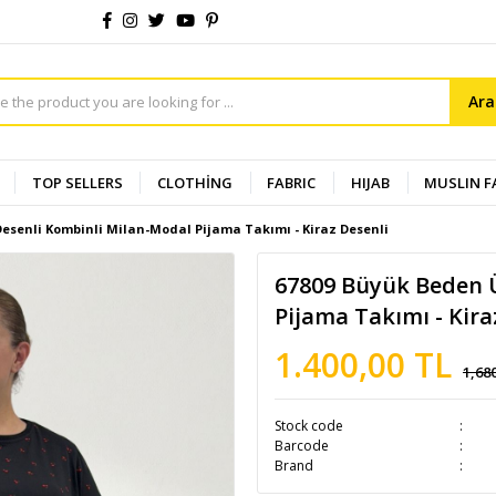
Ar
TOP SELLERS
CLOTHİNG
FABRIC
HIJAB
MUSLIN F
esenli Kombinli Milan-Modal Pijama Takımı - Kiraz Desenli
67809 Büyük Beden 
Pijama Takımı - Kira
1.400,00 TL
1,68
Stock code
Barcode
Brand