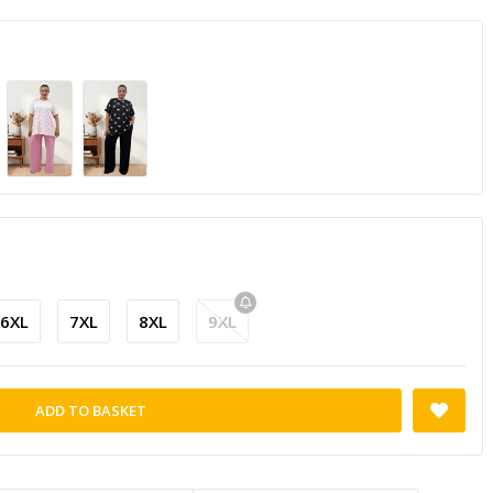
6XL
7XL
8XL
9XL
ADD TO BASKET