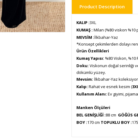
Product Description
KALIP :
3XL
KUMAŞ :
Milan (%80 viskon %10 p
MEVSİM :
İlkbahar-Yaz
*Konsept çekimlerden dolayı renk 
Ürün Özellikleri
Kumaş Yapısı:
%80 Viskon, %10 Po
Doku:
Viskonun doğal serinliği v
dökümlü yüzey.
Mevsim:
İlkbahar-Yaz koleksiyon
Kalıp:
Rahat ve esnek kesim (
3X
Kullanım Alanı:
Ev giyimi, pijama
Manken Ölçüleri
BEL GENİŞLİĞİ :
88 cm
GÖĞÜS GEN
BOY :
170 cm
TOPUKLU BOY :
17