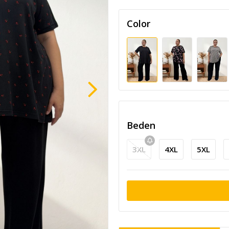
Color
Beden
3XL
4XL
5XL