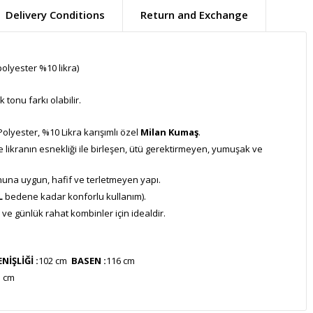
Delivery Conditions
Return and Exchange
olyester %10 likra)
tonu farkı olabilir.
lyester, %10 Likra karışımlı özel
Milan Kumaş
.
e likranın esnekliği ile birleşen, ütü gerektirmeyen, yumuşak ve
una uygun, hafif ve terletmeyen yapı.
L
bedene kadar konforlu kullanım).
 ve günlük rahat kombinler için idealdir.
İŞLİĞİ :
102 cm
BASEN :
116 cm
5 cm