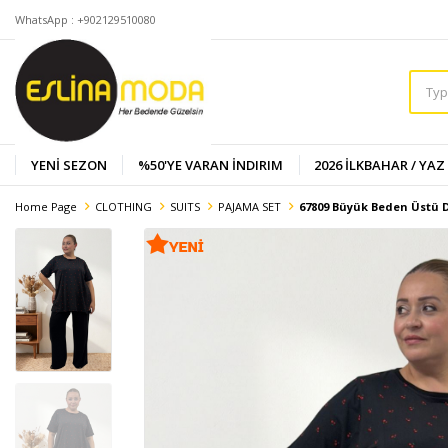
WhatsApp : +902129510080
YENİ SEZON
%50'YE VARAN İNDIRIM
2026 İLKBAHAR / YAZ
Home Page
CLOTHING
SUITS
PAJAMA SET
67809 Büyük Beden Üstü D