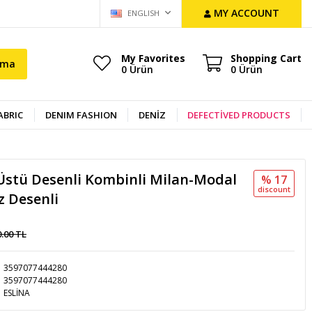
MY ACCOUNT
ENGLISH
My Favorites
Shopping Cart
ama
0
Ürün
0
Ürün
ABRIC
DENIM FASHION
DENİZ
DEFECTİVED PRODUCTS
Üstü Desenli Kombinli Milan-Modal
% 17
discount
z Desenli
0.00 TL
3597077444280
3597077444280
ESLİNA