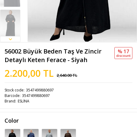
56002 Büyük Beden Taş Ve Zincir
% 17
discount
Detaylı Keten Ferace - Siyah
2.200,00 TL
2,640.00 TL
Stock code
3547499880697
Barcode
3547499880697
Brand
ESLİNA
Color