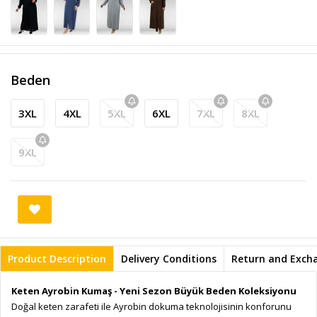
Beden
3XL
4XL
5XL
6XL
7XL
8XL
9XL
Product Description
Delivery Conditions
Return and Exch
Keten Ayrobin Kumaş - Yeni Sezon Büyük Beden Koleksiyonu
Doğal keten zarafeti ile Ayrobin dokuma teknolojisinin konforunu