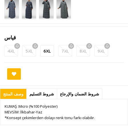
قياس
4XL
5XL
6XL
7XL
8XL
9XL
شروط الضمان والإرجاع
شروط التسليم
وصف المنتج
KUMAŞ :Micro (%100 Polyester)
MEVSİM :İlkbahar-Yaz
*Konsept çekimlerden dolayı renk tonu farkı olabilir.