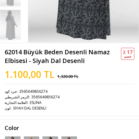
62014 Büyük Beden Desenli Namaz
٪ 17
خصم
Elbisesi - Siyah Dal Desenli
1.100,00 TL
1,320.00 TL
3565649856274
جرد كود
3565649856274
الرمز الشريطي
ESLİNA
العلامة التجارية
SİYAH DAL DESENLİ
لون
Color